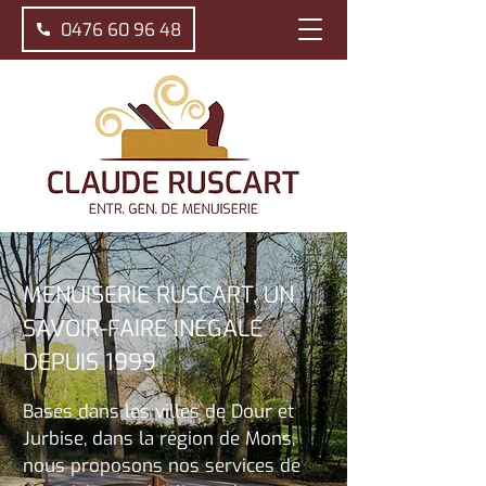
0476 60 96 48
MENUISERIE RUSCART, UN
SAVOIR-FAIRE INÉGALÉ
DEPUIS 1999
Basés dans les villes de Dour et
Jurbise, dans la région de Mons,
nous proposons nos services de